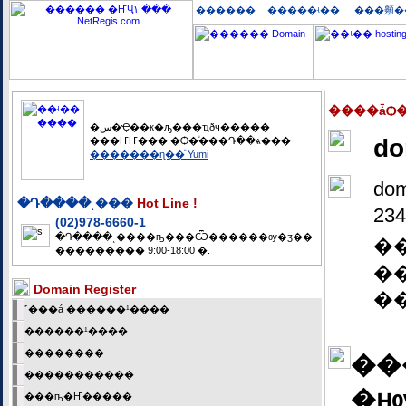
������
�����ʵ��
����ǡѺ
�س�Ҿ��к�ԡ���ҵðҹ�����
d
���ҤҤ��� �Ѻ�ͧ���Դ��ѧ���
�������ɳ��ͧ Yumi
do
�Դ����ͺ���
Hot Line !
234
(02)978-6660-1
�Դ����ͺ����ҧ���Ѿ������ѹ�ӡ��
��
��������� 9:00-18:00 �.
�
Domain Register
�
˹���á ������¹����
������¹����
��������
��
�����������
�ԩ
���ҧ�Ҥ�����