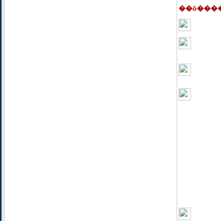
��õ���