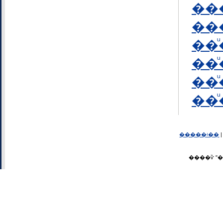
���
���
��ͧ
��ͧ
��ͧ
��
�����ʵ��
����ѷ ʺ�