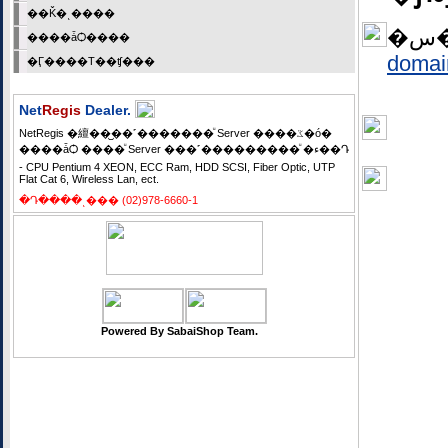
��Ǩ�ͺ����
����ǡѺ����
domai
�Ӷ����Т��ʧ���
Net
Regis
Dealer.
NetRegis �繵��᷹��˹�������ͧ Server ����ػ�ó�
����ǡѺ ����ͧ Server ���˹���������ͧ �ء��Դ
- CPU Pentium 4 XEON, ECC Ram, HDD SCSI, Fiber Optic, UTP
Flat Cat 6, Wireless Lan, ect.
�Դ����ͺ��� (02)978-6660-1
Powered By SabaiShop Team.