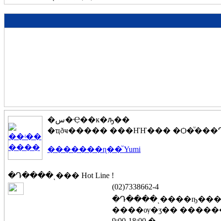
�س�Ҿ��к�ԡ��
�ҵðҹ����� ���ҤҤ��� �Ѻ�ͧ��
�������ɳ��ͧ Yumi
�Դ����ͺ���
Hot Line !
(02)7338662-4
�Դ����ͺ����ҧ��
����ѹ�ӡ�� ����
9:00-18:00 �.