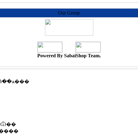
Our Group
Powered By SabaiShop Team.
�Դ��ѧ���
�Ѿ��
�����