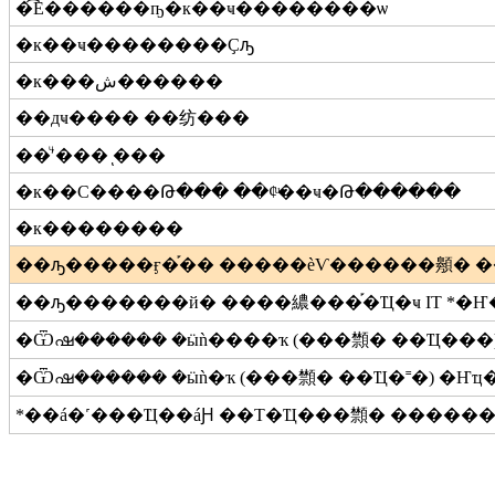
�͡Ẻ������ҧ�к��ҹ��������ѡ
�к��ҹ��������Ҫԡ
�к���ش������
��дҹ���� ��纺���
��ͧʹ��� ᪷���
�к��С����Թ��� ��¢ͧ��ҹ�Թ������
�к��������
��ԡ�����ӻ�֡�� �����èѴ������䫵� �������䫴
��ԡ�������й� ����繷���֡�Ҵ�ҹ IT
*�Ҥ
�Ѿഷ������ �ӹǹ����ҡ (���䫴� ��Ҵ���)
�Ѿഷ������ �ӹǹ�ҡ (���䫴� ��Ҵ�˭�) �Ҥҵ�
*��á�˹���Ҵ��áԨ ��Т�Ҵ���䫴� �������Ѻ��