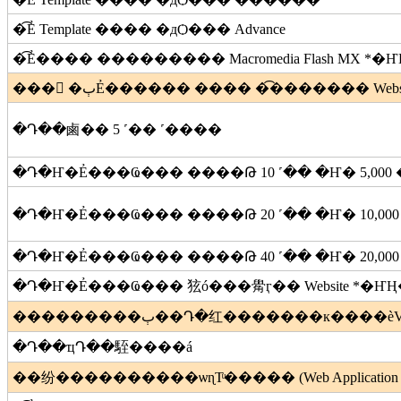
�͡Ẻ Template ���� �дѺ��� Advance
�͡Ẻ���� ��������� Macromedia Flash MX
*�
���ྨ �ٻẺ������ ���� �͡������� Website (Pla
�Դ��鹵�� 5 ˹�� ˹����
�Դ�Ҥ�Ẻ���Ҩ��� ����Թ 10 ˹�� �Ҥ�
5,000
�Դ�Ҥ�Ẻ���Ҩ��� ����Թ 20 ˹�� �Ҥ�
10,000
�Դ�Ҥ�Ẻ���Ҩ��� ����Թ 40 ˹�� �Ҥ�
20,000
�Դ�Ҥ�Ẻ���Ҩ��� 㹡ó���觷ӷ�� Website
*�Ҥ
���������ٻ��Դ�红�������к����èѴ
�Դ��ҵԴ��駤����á
��纷����������ѡɳТͧ����� (Web Application Se