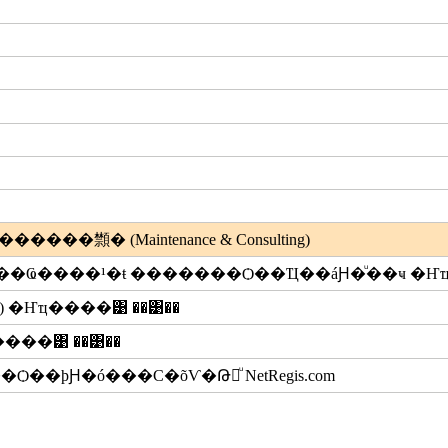
� (Maintenance & Consulting)
��Ҩ����¹�ŧ �������Ѻ��Ҵ��áԨ�ͧ��ҹ
�Ҥ
 �Ҥҵ����͹ ��͹��
���͹ ��͹��
þԨ�ó���С�õѴ�Թ㨢ͧ NetRegis.com