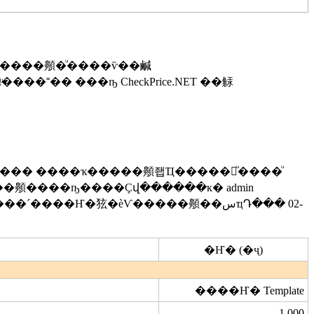
�����䫵�ͧ����ѷ��鹹
˭�� ���ҧ CheckPrice.NET ��觨
��� ����ҡ�����䫵좹Ҵ�����繢ͧ����ͧ
�䫵����ҧ����Ҫվ������к� admin
�Ҥ�㹡�èѴ�����䫵��سҵԴ��� 02-
�Ҥ� (�ҷ)
����Ҥ� Template
1,000