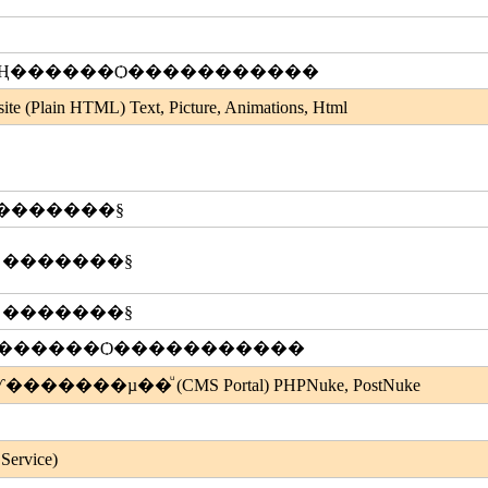
ҤҢ������Ѻ�����������
in HTML) Text, Picture, Animations, Html
�������§
�������§
�������§
Ң������Ѻ�����������
�������µ��ͧ (CMS Portal) PHPNuke, PostNuke
rvice)