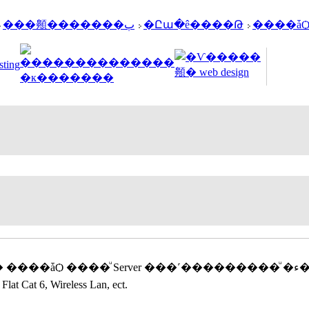
���䫵�������ٻ
�Ըա�ê����Թ
����ǡ
NetRegis �繵��᷹��˹�������ͧ 
t Cat 6, Wireless Lan, ect.