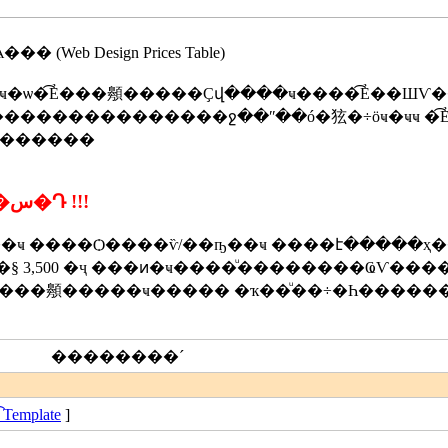
 Design Prices Table)
ҹ�ѡ�͡Ẻ���䫵�����Ҫվ����ҹ����͡Ẻ��ШѴ
����������ջ��ʺ��ó�㹡�÷ӧҹ�ҹҹ �͡Ẻͧ����
��ҹ㹤س�Ҿ����������
�Ѵ�����䫵����� ���ᾧ���ҧ���س�Դ !!!
ҹ ����Ѻ����ѷ/��ҧ��ҹ ����է�����ҳ�
,500 �ҷ ���ͷ�ҹ����ͧ��������ҨѴ����
䫵�����ҹ����� �ҡ��ͧ��÷�Һ��������´���
��������´
Template
]