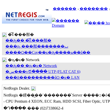
������
�����ʵ��
�͡Ẻ���䫵�
��ԡ�� �͡Ẻ���䫵�
���ҧ ���䫵�������ٻ
����Ѻ��Сѹ��к�ԡ����ѧ��â��
�ҧ�к� Network
��ԡ�� �ҧ�к� Network
�س���ѵԾ���� UTP (FLAT CAT 6)
���й���������ǡѺ �к� LAN
Net
Regis
Dealer.
- CPU Pentium 4 XEON, ECC Ram, HDD SCSI, Fiber Optic, UTP Fla
�Դ����ͺ��� (02)7338662-4