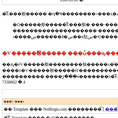
�͡Ẻ���䫵����� �դ�Ҹ��������»���ҳ�ѧ��� (Web
�Ѻ�����䫵�����͡Ẻ���䫵� ���·���
�����ͧ��������������� ���������
з����س����ͧ��âͧ�س
��ԡ�èѴ�����䫵��������㹧�����ҳ�ͧ��
����ö�Ѵ�����䫵�����Ҥ����������§ 3
���������� ����շ���ҹ�������ö�͡Ẻ���
7338662 �֧ 4
���ྨ ˹���á
�� Template ��� NetRegis.com ��������͡ [
���͡ 
�͡Ẻ Template ���� �дѺ��� ������